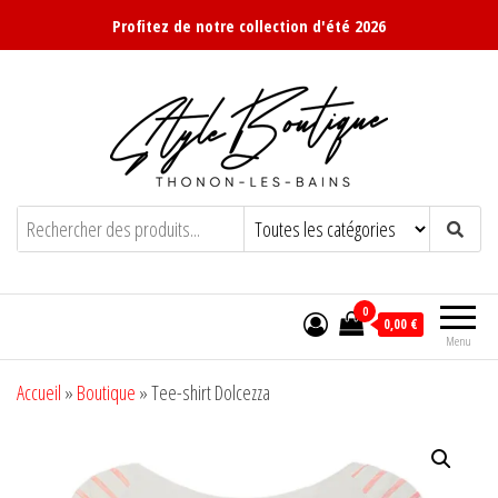
Profitez de notre collection d'été 2026
Style Boutique
Votre boutique de prêt-à-porter pour
femmes, à Thonon-les-bains (74)
0
0,00 €
Menu
Accueil
»
Boutique
»
Tee-shirt Dolcezza