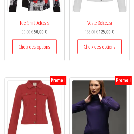
Tee-Shirt Dolcezza
Veste Dolcezza
99,00
€
50,00
€
165,00
€
125,00
€
Choix des options
Choix des options
Promo !
Promo !